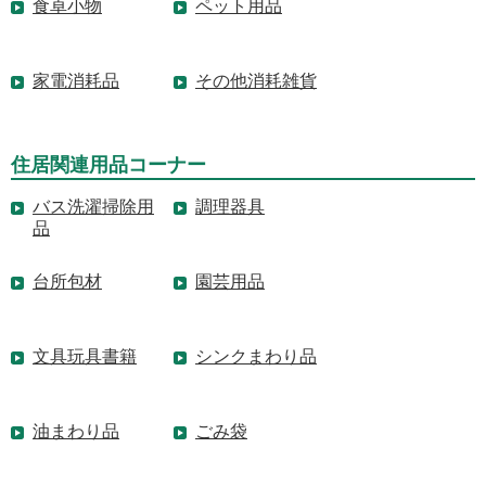
食卓小物
ペット用品
家電消耗品
その他消耗雑貨
住居関連用品コーナー
バス洗濯掃除用
調理器具
品
台所包材
園芸用品
文具玩具書籍
シンクまわり品
油まわり品
ごみ袋