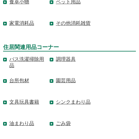
食卓小物
ペット用品
家電消耗品
その他消耗雑貨
住居関連用品コーナー
バス洗濯掃除用
調理器具
品
台所包材
園芸用品
文具玩具書籍
シンクまわり品
油まわり品
ごみ袋