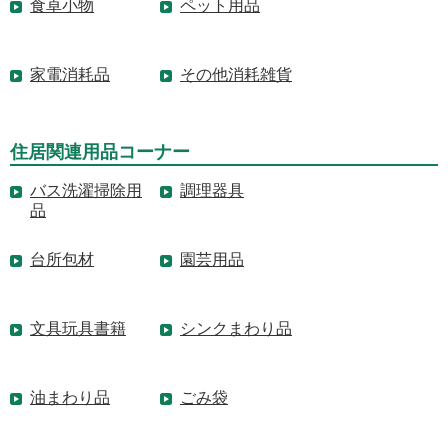
食卓小物
ペット用品
家電消耗品
その他消耗雑貨
住居関連用品コーナー
バス洗濯掃除用
調理器具
品
台所包材
園芸用品
文具玩具書籍
シンクまわり品
油まわり品
ごみ袋