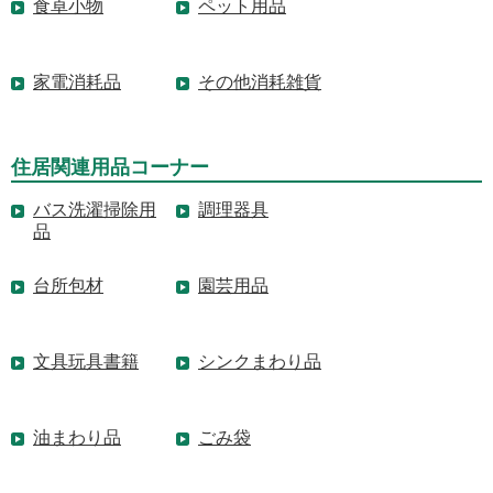
食卓小物
ペット用品
家電消耗品
その他消耗雑貨
住居関連用品コーナー
バス洗濯掃除用
調理器具
品
台所包材
園芸用品
文具玩具書籍
シンクまわり品
油まわり品
ごみ袋