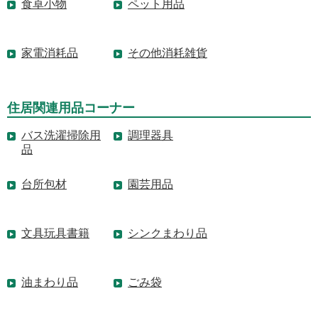
食卓小物
ペット用品
家電消耗品
その他消耗雑貨
住居関連用品コーナー
バス洗濯掃除用
調理器具
品
台所包材
園芸用品
文具玩具書籍
シンクまわり品
油まわり品
ごみ袋