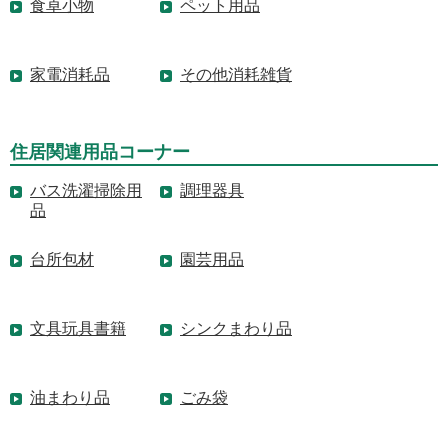
食卓小物
ペット用品
家電消耗品
その他消耗雑貨
住居関連用品コーナー
バス洗濯掃除用
調理器具
品
台所包材
園芸用品
文具玩具書籍
シンクまわり品
油まわり品
ごみ袋