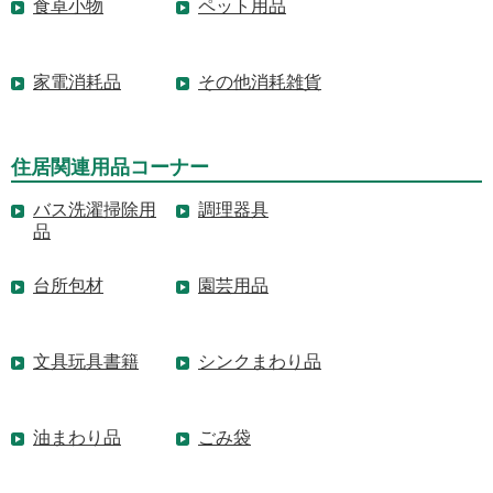
食卓小物
ペット用品
家電消耗品
その他消耗雑貨
住居関連用品コーナー
バス洗濯掃除用
調理器具
品
台所包材
園芸用品
文具玩具書籍
シンクまわり品
油まわり品
ごみ袋