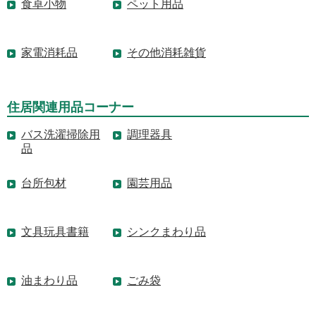
食卓小物
ペット用品
家電消耗品
その他消耗雑貨
住居関連用品コーナー
バス洗濯掃除用
調理器具
品
台所包材
園芸用品
文具玩具書籍
シンクまわり品
油まわり品
ごみ袋