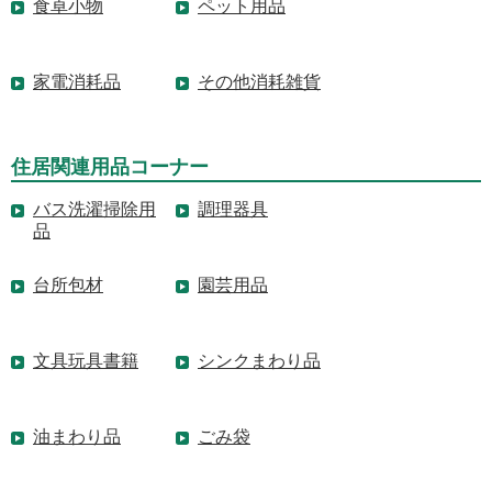
食卓小物
ペット用品
家電消耗品
その他消耗雑貨
住居関連用品コーナー
バス洗濯掃除用
調理器具
品
台所包材
園芸用品
文具玩具書籍
シンクまわり品
油まわり品
ごみ袋