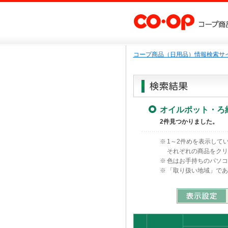
コープ商品（日用品）情報検索サイ
オイルポット・ろ
2件見つかりました。
※
1～2件めを表示して
それぞれの商品をク
※
色はお手持ちのパソ
※
「取り扱い地域」で