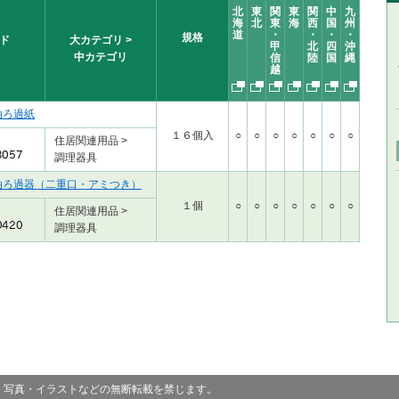
北
東
関
東
関
中
九
海
北
東
海
西
国
州
道
・
・
・
・
規格
ド
大カテゴリ >
甲
北
四
沖
中カテゴリ
信
陸
国
縄
越
油ろ過紙
１６個入
○
○
○
○
○
○
○
住居関連用品 >
調理器具
油ろ過器（二重口・アミつき）
１個
○
○
○
○
○
○
○
住居関連用品 >
調理器具
・写真・イラストなどの無断転載を禁じます。