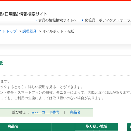
食品の情報検索サイトへ
化粧品・ボディケア・オーラ
ト トップ
>
調理器具
> オイルポット・ろ紙
紙
います。
リックするとさらに詳しい説明を見ることができます。
コン・携帯・スマートフォンの機種、モニターによって、実際と違う場合があります
あっても、ご利用の生協によっては取り扱いのない場合があります。
並び替え ：
▲バーコード番号
｜
商品名
商品名
取り扱い地域