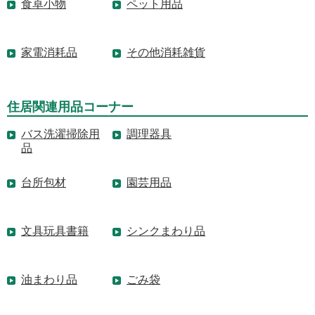
食卓小物
ペット用品
家電消耗品
その他消耗雑貨
住居関連用品コーナー
バス洗濯掃除用
調理器具
品
台所包材
園芸用品
文具玩具書籍
シンクまわり品
油まわり品
ごみ袋