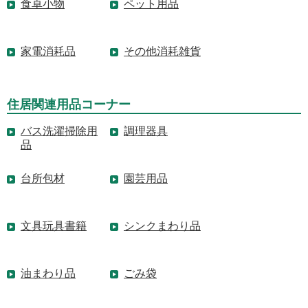
食卓小物
ペット用品
家電消耗品
その他消耗雑貨
住居関連用品コーナー
バス洗濯掃除用
調理器具
品
台所包材
園芸用品
文具玩具書籍
シンクまわり品
油まわり品
ごみ袋