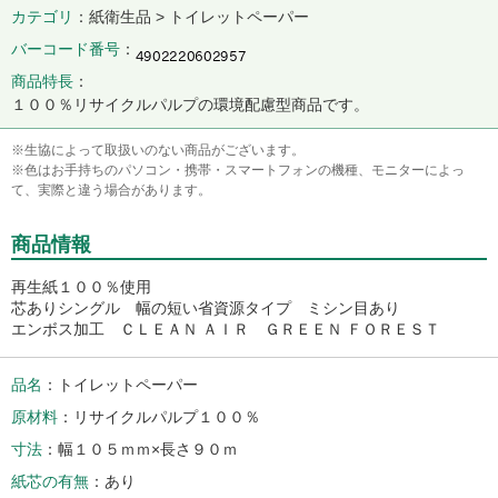
カテゴリ
紙衛生品 > トイレットペーパー
バーコード番号
商品特長
１００％リサイクルパルプの環境配慮型商品です。
※生協によって取扱いのない商品がございます。
※色はお手持ちのパソコン・携帯・スマートフォンの機種、モニターによっ
て、実際と違う場合があります。
商品情報
再生紙１００％使用
芯ありシングル 幅の短い省資源タイプ ミシン目あり
エンボス加工 ＣＬＥＡＮ ＡＩＲ ＧＲＥＥＮ ＦＯＲＥＳＴ
品名
トイレットペーパー
原材料
リサイクルパルプ１００％
寸法
幅１０５ｍｍ×長さ９０ｍ
紙芯の有無
あり