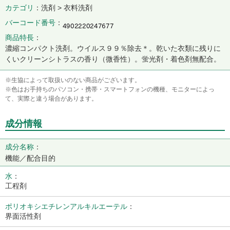
カテゴリ
洗剤 > 衣料洗剤
バーコード番号
商品特長
濃縮コンパクト洗剤。ウイルス９９％除去＊。乾いた衣類に残りに
くいクリーンシトラスの香り（微香性）。蛍光剤・着色剤無配合。
※生協によって取扱いのない商品がございます。
※色はお手持ちのパソコン・携帯・スマートフォンの機種、モニターによっ
て、実際と違う場合があります。
成分情報
成分名称
：
機能／配合目的
水
：
工程剤
ポリオキシエチレンアルキルエーテル
：
界面活性剤