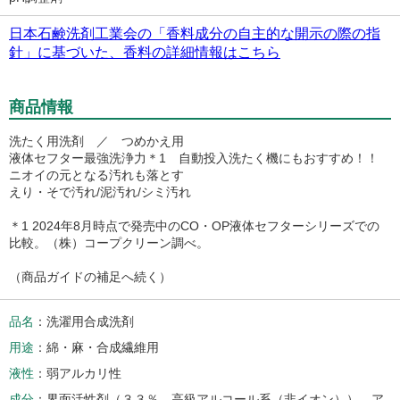
日本石鹸洗剤工業会の「香料成分の自主的な開示の際の指
針」に基づいた、香料の詳細情報はこちら
商品情報
洗たく用洗剤 ／ つめかえ用
液体セフター最強洗浄力＊1 自動投入洗たく機にもおすすめ！！
ニオイの元となる汚れも落とす
えり・そで汚れ/泥汚れ/シミ汚れ
＊1 2024年8月時点で発売中のCO・OP液体セフターシリーズでの
比較。（株）コープクリーン調べ。
（商品ガイドの補足へ続く）
品名
洗濯用合成洗剤
用途
綿・麻・合成繊維用
液性
弱アルカリ性
成分
界面活性剤（３３％、高級アルコール系（非イオン））、ア