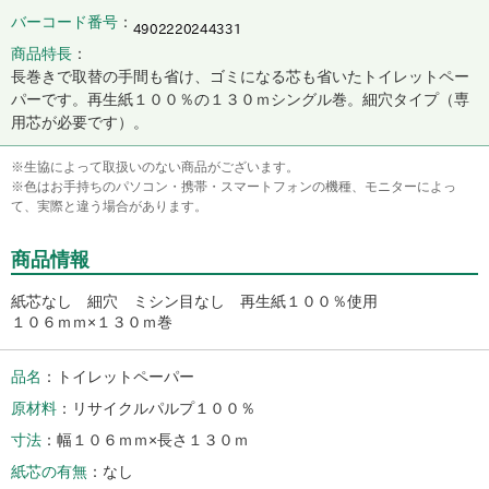
バーコード番号
商品特長
長巻きで取替の手間も省け、ゴミになる芯も省いたトイレットペー
パーです。再生紙１００％の１３０ｍシングル巻。細穴タイプ（専
用芯が必要です）。
※生協によって取扱いのない商品がございます。
※色はお手持ちのパソコン・携帯・スマートフォンの機種、モニターによっ
て、実際と違う場合があります。
商品情報
紙芯なし 細穴 ミシン目なし 再生紙１００％使用
１０６ｍｍ×１３０ｍ巻
品名
トイレットペーパー
原材料
リサイクルパルプ１００％
寸法
幅１０６ｍｍ×長さ１３０ｍ
紙芯の有無
なし