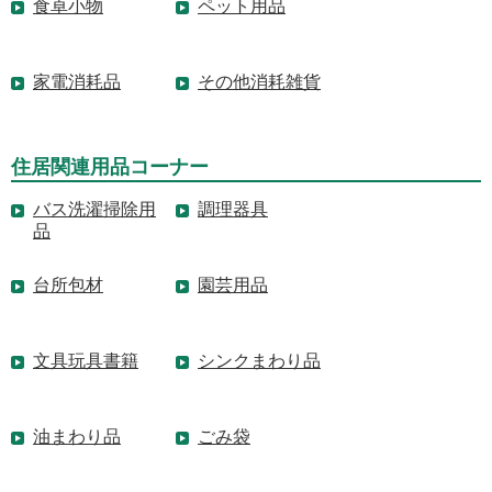
食卓小物
ペット用品
家電消耗品
その他消耗雑貨
住居関連用品コーナー
バス洗濯掃除用
調理器具
品
台所包材
園芸用品
文具玩具書籍
シンクまわり品
油まわり品
ごみ袋