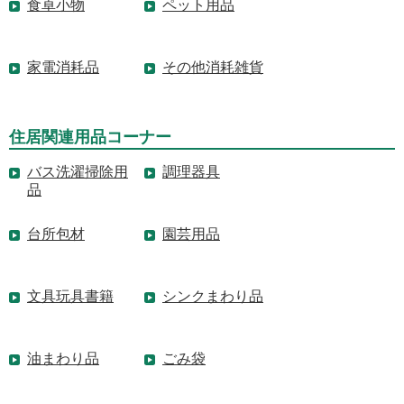
食卓小物
ペット用品
家電消耗品
その他消耗雑貨
住居関連用品コーナー
バス洗濯掃除用
調理器具
品
台所包材
園芸用品
文具玩具書籍
シンクまわり品
油まわり品
ごみ袋