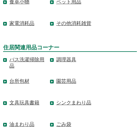
食卓小物
ペット用品
家電消耗品
その他消耗雑貨
住居関連用品コーナー
バス洗濯掃除用
調理器具
品
台所包材
園芸用品
文具玩具書籍
シンクまわり品
油まわり品
ごみ袋