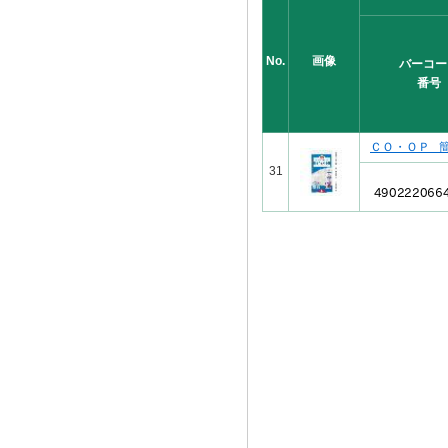
No.
画像
バーコー
番号
ＣＯ・ＯＰ 
31