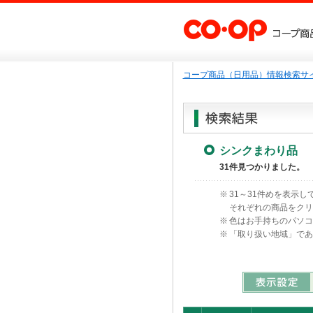
コープ商品（日用品）情報検索サイ
シンクまわり品
31件見つかりました。
※
31～31件めを表示し
それぞれの商品をク
※
色はお手持ちのパソ
※
「取り扱い地域」で