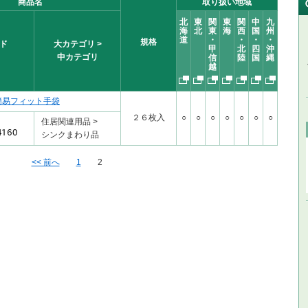
商品名
取り扱い地域
北
東
関
東
関
中
九
海
北
東
海
西
国
州
道
・
・
・
・
規格
ド
大カテゴリ >
甲
北
四
沖
中カテゴリ
信
陸
国
縄
越
簡易フィット手袋
２６枚入
○
○
○
○
○
○
○
住居関連用品 >
シンクまわり品
<< 前へ
1
2