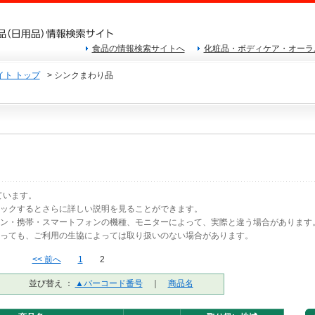
食品の情報検索サイトへ
化粧品・ボディケア・オーラ
ト トップ
> シンクまわり品
ています。
リックするとさらに詳しい説明を見ることができます。
コン・携帯・スマートフォンの機種、モニターによって、実際と違う場合があります
あっても、ご利用の生協によっては取り扱いのない場合があります。
<< 前へ
1
2
並び替え ：
▲バーコード番号
｜
商品名