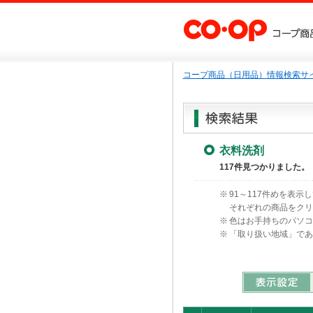
コープ商品（日用品）情報検索サイ
衣料洗剤
117件見つかりました。
※
91～117件めを表示
それぞれの商品をク
※
色はお手持ちのパソ
※
「取り扱い地域」で