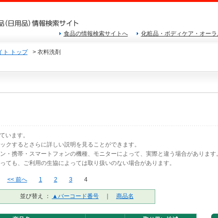
食品の情報検索サイトへ
化粧品・ボディケア・オーラ
ト トップ
> 衣料洗剤
しています。
リックするとさらに詳しい説明を見ることができます。
コン・携帯・スマートフォンの機種、モニターによって、実際と違う場合があります
あっても、ご利用の生協によっては取り扱いのない場合があります。
<< 前へ
1
2
3
4
並び替え ：
▲バーコード番号
｜
商品名