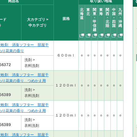
商品名
取り扱い地域
北
東
関
東
関
中
九
海
北
東
海
西
国
州
道
・
・
・
・
規格
ード
大カテゴリ >
甲
北
四
沖
号
中カテゴリ
信
陸
国
縄
越
柔軟剤 消臭ソフター 部屋干
わり花束の香り
６００ｍｌ
○
○
○
○
○
○
○
洗剤 >
衣料洗剤
柔軟剤 消臭ソフター 部屋干
わり花束の香り つめかえ用
１２００ｍｌ
○
○
○
○
○
○
○
洗剤 >
衣料洗剤
柔軟剤 消臭ソフター 部屋干
わり花束の香り つめかえ用
１２００ｍｌ
○
○
○
○
○
○
○
洗剤 >
衣料洗剤
柔軟剤 消臭ソフター 部屋干