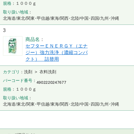
規格
１０００ｇ
取り扱い地域
北海道/東北/関東･甲信越/東海/関西･北陸/中国･四国/九州･沖縄
3
商品名
セフターＥＮＥＲＧＹ（エナ
ジー）強力洗浄（濃縮コンパ
クト） 詰替用
カテゴリ
洗剤 > 衣料洗剤
バーコード番号
規格
１０００ｇ
取り扱い地域
北海道/東北/関東･甲信越/東海/関西･北陸/中国･四国/九州･沖縄