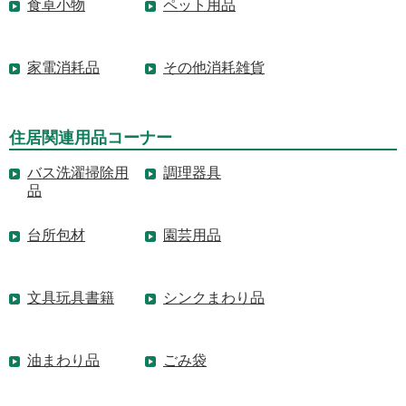
食卓小物
ペット用品
家電消耗品
その他消耗雑貨
住居関連用品コーナー
バス洗濯掃除用
調理器具
品
台所包材
園芸用品
文具玩具書籍
シンクまわり品
油まわり品
ごみ袋