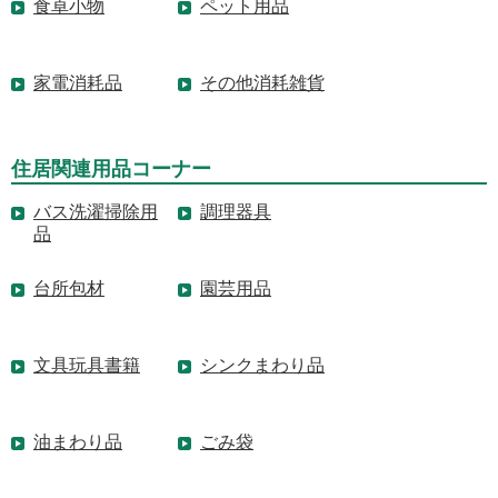
食卓小物
ペット用品
家電消耗品
その他消耗雑貨
住居関連用品コーナー
バス洗濯掃除用
調理器具
品
台所包材
園芸用品
文具玩具書籍
シンクまわり品
油まわり品
ごみ袋