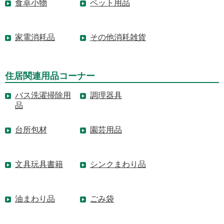
食卓小物
ペット用品
家電消耗品
その他消耗雑貨
住居関連用品コーナー
バス洗濯掃除用
調理器具
品
台所包材
園芸用品
文具玩具書籍
シンクまわり品
油まわり品
ごみ袋