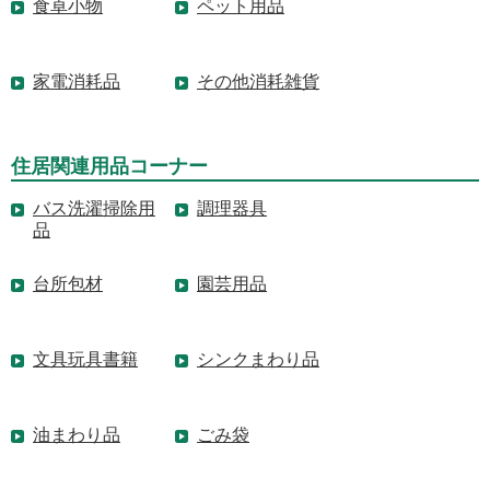
食卓小物
ペット用品
家電消耗品
その他消耗雑貨
住居関連用品コーナー
バス洗濯掃除用
調理器具
品
台所包材
園芸用品
文具玩具書籍
シンクまわり品
油まわり品
ごみ袋