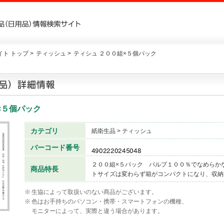
ト トップ >
ティッシュ >
ティシュ ２００組×５個パック
×５個パック
カテゴリ
紙衛生品 > ティッシュ
バーコード番号
２００組×５パック パルプ１００％でなめらか
商品特長
トサイズは変わらず箱がコンパクトになり、収納
※
生協によって取扱いのない商品がございます。
※
色はお手持ちのパソコン・携帯・スマートフォンの機種、
モニターによって、実際と違う場合があります。