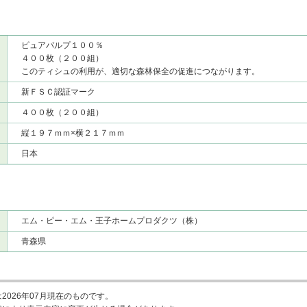
ピュアパルプ１００％
４００枚（２００組）
このティシュの利用が、適切な森林保全の促進につながります。
新ＦＳＣ認証マーク
４００枚（２００組）
縦１９７ｍｍ×横２１７ｍｍ
日本
エム・ピー・エム・王子ホームプロダクツ（株）
青森県
2026年07月現在のものです。