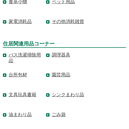
食卓小物
ペット用品
家電消耗品
その他消耗雑貨
住居関連用品コーナー
バス洗濯掃除用
調理器具
品
台所包材
園芸用品
文具玩具書籍
シンクまわり品
油まわり品
ごみ袋