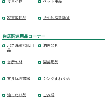
食卓小物
ペット用品
家電消耗品
その他消耗雑貨
住居関連用品コーナー
バス洗濯掃除用
調理器具
品
台所包材
園芸用品
文具玩具書籍
シンクまわり品
油まわり品
ごみ袋