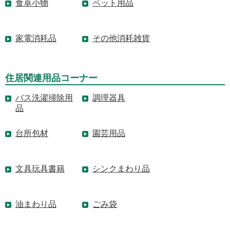
食卓小物
ペット用品
家電消耗品
その他消耗雑貨
住居関連用品コーナー
バス洗濯掃除用
調理器具
品
台所包材
園芸用品
文具玩具書籍
シンクまわり品
油まわり品
ごみ袋