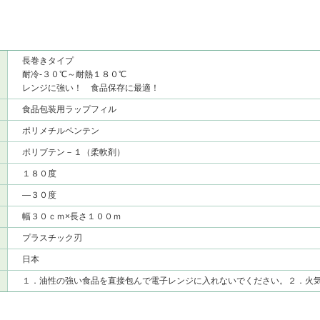
長巻きタイプ
耐冷-３０℃～耐熱１８０℃
レンジに強い！ 食品保存に最適！
食品包装用ラップフィル
ポリメチルペンテン
ポリブテン－１（柔軟剤）
１８０度
―３０度
幅３０ｃｍ×長さ１００ｍ
プラスチック刃
日本
１．油性の強い食品を直接包んで電子レンジに入れないでください。２．火