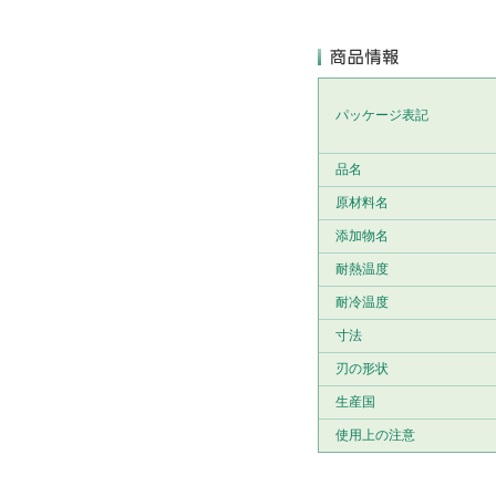
パッケージ表記
品名
原材料名
添加物名
耐熱温度
耐冷温度
寸法
刃の形状
生産国
使用上の注意