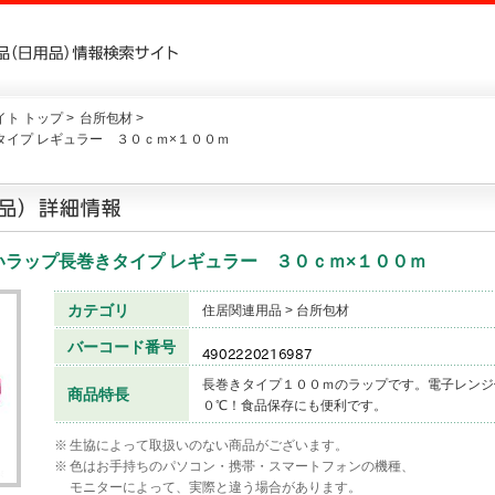
ト トップ >
台所包材 >
イプ レギュラー ３０ｃｍ×１００ｍ
ラップ長巻きタイプ レギュラー ３０ｃｍ×１００ｍ
カテゴリ
住居関連用品 > 台所包材
バーコード番号
長巻きタイプ１００ｍのラップです。電子レンジ
商品特長
０℃！食品保存にも便利です。
※
生協によって取扱いのない商品がございます。
※
色はお手持ちのパソコン・携帯・スマートフォンの機種、
モニターによって、実際と違う場合があります。