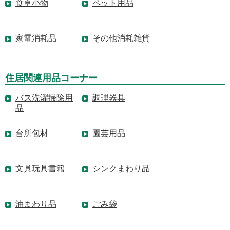
食卓小物
ペット用品
家電消耗品
その他消耗雑貨
住居関連用品コーナー
バス洗濯掃除用
調理器具
品
台所包材
園芸用品
文具玩具書籍
シンクまわり品
油まわり品
ごみ袋