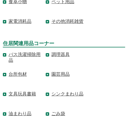
食卓小物
ペット用品
家電消耗品
その他消耗雑貨
住居関連用品コーナー
バス洗濯掃除用
調理器具
品
台所包材
園芸用品
文具玩具書籍
シンクまわり品
油まわり品
ごみ袋