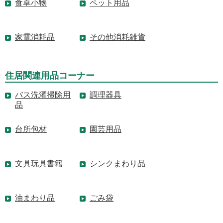
食卓小物
ペット用品
家電消耗品
その他消耗雑貨
住居関連用品コーナー
バス洗濯掃除用
調理器具
品
台所包材
園芸用品
文具玩具書籍
シンクまわり品
油まわり品
ごみ袋