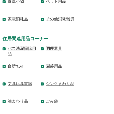
食卓小物
ペット用品
家電消耗品
その他消耗雑貨
住居関連用品コーナー
バス洗濯掃除用
調理器具
品
台所包材
園芸用品
文具玩具書籍
シンクまわり品
油まわり品
ごみ袋