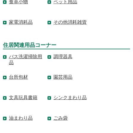
食卓小物
ペット用品
家電消耗品
その他消耗雑貨
住居関連用品コーナー
バス洗濯掃除用
調理器具
品
台所包材
園芸用品
文具玩具書籍
シンクまわり品
油まわり品
ごみ袋