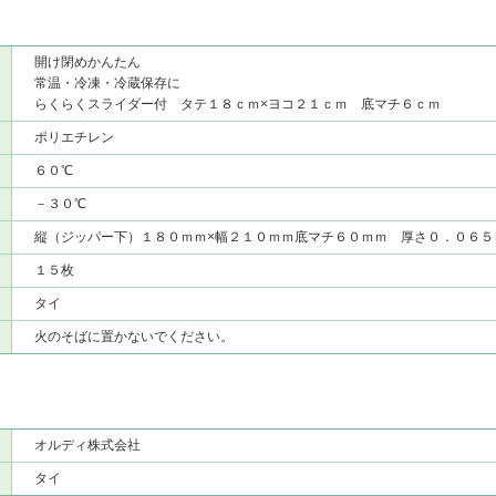
開け閉めかんたん
常温・冷凍・冷蔵保存に
らくらくスライダー付 タテ１８ｃｍ×ヨコ２１ｃｍ 底マチ６ｃｍ
ポリエチレン
６０℃
－３０℃
縦（ジッパー下）１８０ｍｍ×幅２１０ｍｍ底マチ６０ｍｍ 厚さ０．０６５
１５枚
タイ
火のそばに置かないでください。
オルディ株式会社
タイ