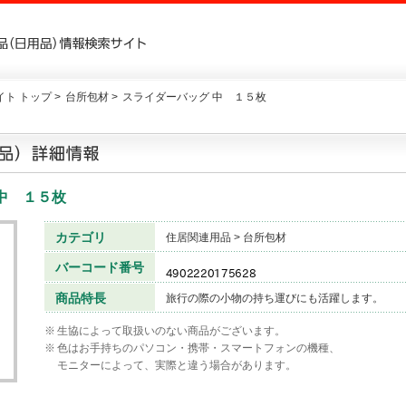
ト トップ >
台所包材 >
スライダーバッグ 中 １５枚
中 １５枚
カテゴリ
住居関連用品 > 台所包材
バーコード番号
商品特長
旅行の際の小物の持ち運びにも活躍します。
※
生協によって取扱いのない商品がございます。
※
色はお手持ちのパソコン・携帯・スマートフォンの機種、
モニターによって、実際と違う場合があります。