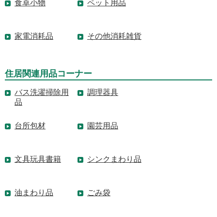
食卓小物
ペット用品
家電消耗品
その他消耗雑貨
住居関連用品コーナー
バス洗濯掃除用
調理器具
品
台所包材
園芸用品
文具玩具書籍
シンクまわり品
油まわり品
ごみ袋