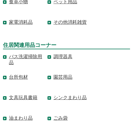
食卓小物
ペット用品
家電消耗品
その他消耗雑貨
住居関連用品コーナー
バス洗濯掃除用
調理器具
品
台所包材
園芸用品
文具玩具書籍
シンクまわり品
油まわり品
ごみ袋