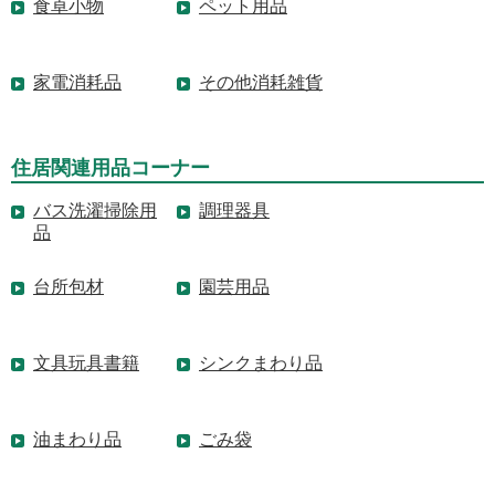
食卓小物
ペット用品
家電消耗品
その他消耗雑貨
住居関連用品コーナー
バス洗濯掃除用
調理器具
品
台所包材
園芸用品
文具玩具書籍
シンクまわり品
油まわり品
ごみ袋