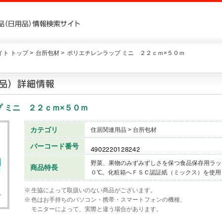
ト トップ >
台所包材 >
ポリエチレンラップ ミニ ２２ｃｍ×５０ｍ
 ミニ ２２ｃｍ×５０ｍ
カテゴリ
住居関連用品 > 台所包材
バーコード番号
野菜、果物のみずみずしさを保つ食品保存用ラッ
商品特長
０℃。化粧箱へＦＳＣ認証紙（ミックス）を使用
※
生協によって取扱いのない商品がございます。
※
色はお手持ちのパソコン・携帯・スマートフォンの機種、
モニターによって、実際と違う場合があります。