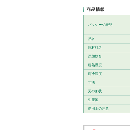
パッケージ表記
品名
原材料名
添加物名
耐熱温度
耐冷温度
寸法
刃の形状
生産国
使用上の注意