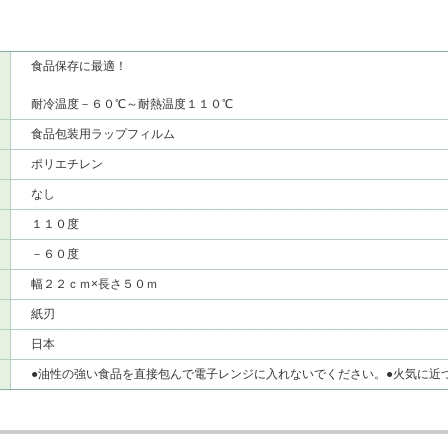
食品保存に最適！
耐冷温度－６０℃～耐熱温度１１０℃
食品包装用ラップフィルム
ポリエチレン
なし
１１０度
－６０度
幅２２ｃｍ×長さ５０ｍ
紙刃
日本
●油性の強い食品を直接包んで電子レンジに入れないでください。●火気に近