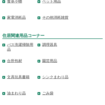
食卓小物
ペット用品
家電消耗品
その他消耗雑貨
住居関連用品コーナー
バス洗濯掃除用
調理器具
品
台所包材
園芸用品
文具玩具書籍
シンクまわり品
油まわり品
ごみ袋