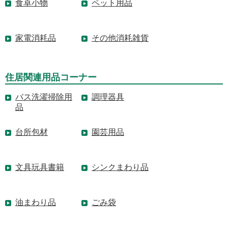
食卓小物
ペット用品
家電消耗品
その他消耗雑貨
住居関連用品コーナー
バス洗濯掃除用
調理器具
品
台所包材
園芸用品
文具玩具書籍
シンクまわり品
油まわり品
ごみ袋