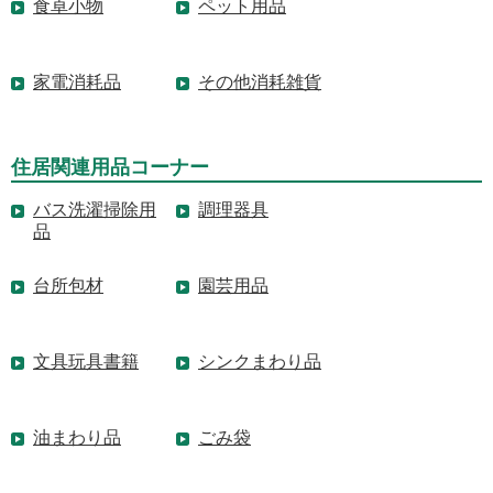
食卓小物
ペット用品
家電消耗品
その他消耗雑貨
住居関連用品コーナー
バス洗濯掃除用
調理器具
品
台所包材
園芸用品
文具玩具書籍
シンクまわり品
油まわり品
ごみ袋