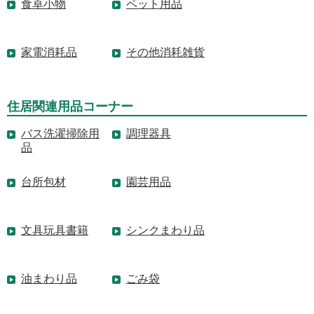
食卓小物
ペット用品
家電消耗品
その他消耗雑貨
住居関連用品コーナー
バス洗濯掃除用
調理器具
品
台所包材
園芸用品
文具玩具書籍
シンクまわり品
油まわり品
ごみ袋