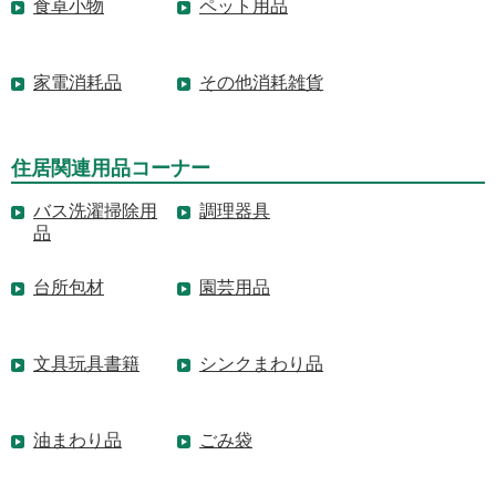
食卓小物
ペット用品
家電消耗品
その他消耗雑貨
住居関連用品コーナー
バス洗濯掃除用
調理器具
品
台所包材
園芸用品
文具玩具書籍
シンクまわり品
油まわり品
ごみ袋