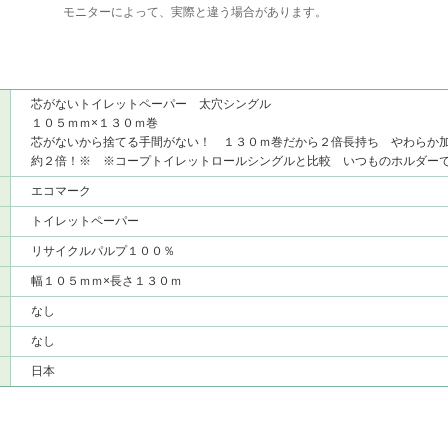
モニターによって、実際と違う場合があります。
芯がないトイレットペーパー 太穴シングル
１０５ｍｍ×１３０ｍ巻
芯がないから捨てる手間がない！ １３０ｍ巻だから２倍長持ち やわらか
約２倍！※ ※コープトイレットロールシングルと比較 いつものホルダー
エコマーク
トイレットペーパー
リサイクルパルプ１００％
幅１０５ｍｍ×長さ１３０ｍ
なし
なし
日本