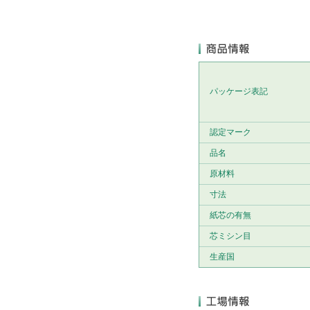
パッケージ表記
認定マーク
品名
原材料
寸法
紙芯の有無
芯ミシン目
生産国