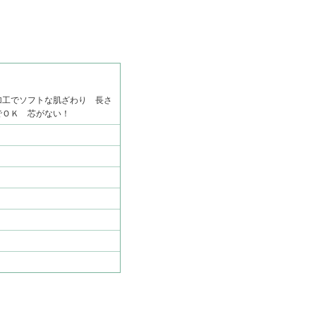
加工でソフトな肌ざわり 長さ
でＯＫ 芯がない！