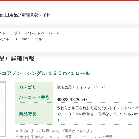
ト トップ >
トイレットペーパー >
グル １３０ｍ×１ロール
コアノン シングル １３０ｍ×１ロール
カテゴリ
紙衛生品 > トイレットペーパー
バーコード番号
やわらか加工を施した芯のないトイレットペーパ
商品特長
で、１３０ｍの長巻き。芯棒なしで、いつものホ
す。
※
生協によって取扱いのない商品がございます。
※
色はお手持ちのパソコン・携帯・スマートフォンの機種、