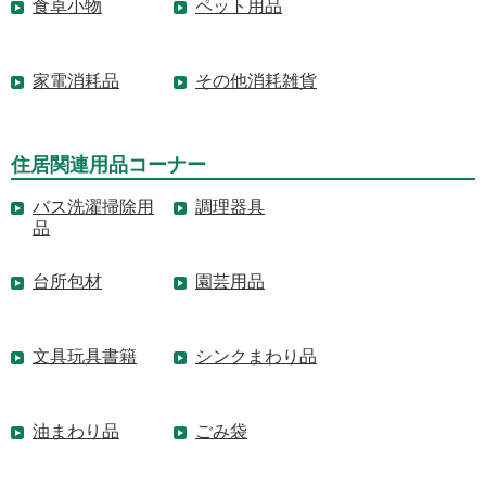
食卓小物
ペット用品
家電消耗品
その他消耗雑貨
住居関連用品コーナー
バス洗濯掃除用
調理器具
品
台所包材
園芸用品
文具玩具書籍
シンクまわり品
油まわり品
ごみ袋